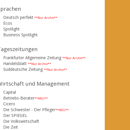
Sprachen
Deutsch perfekt
**Nur Archiv**
Ecos
Spotlight
Business Spotlight
Tageszeitungen
Frankfurter Allgemeine Zeitung
**Nur Archiv**
Handelsblatt
**Nur Archiv**
Süddeutsche Zeitung
**Nur Archiv**
Wirtschaft und Management
Capital
Betriebs-Berater
**NEU**
Cicero
Die Schwester - Der Pfleger
**NEU**
Der SPIEGEL
Die Volkswirtschaft
Die Zeit