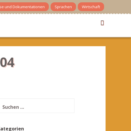
se und Dokumentationen
Sprachen
Wirtschaft
-04
uchen
ach:
Kategorien