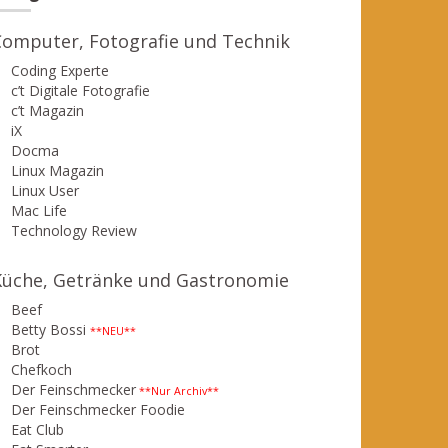
Computer, Fotografie und Technik
Coding Experte
c’t Digitale Fotografie
c’t Magazin
iX
Docma
Linux Magazin
Linux User
Mac Life
Technology Review
Küche, Getränke und Gastronomie
Beef
Betty Bossi
**NEU**
Brot
Chefkoch
Der Feinschmecker
**Nur Archiv**
Der Feinschmecker Foodie
Eat Club