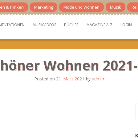
en & Trinken
Marketing
Mode und Wohnen
Musik
Rei
MENTATIONEN
MUSIKVIDEOS
BÜCHER
MAGAZINE A-Z
LOGIN
höner Wohnen 2021
Posted on
21. März 2021
by
admin
S
n