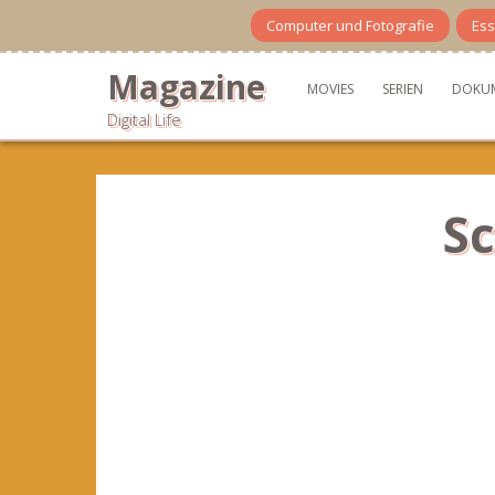
Skip
Computer und Fotografie
Ess
to
content
Magazine
MOVIES
SERIEN
DOKU
Digital Life
Sc