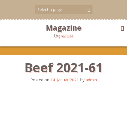
Skip
to
content
Magazine
Digital Life
Beef 2021-61
Posted on
14. Januar 2021
by
admin