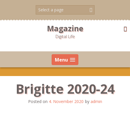
Skip
to
content
Magazine
Digital Life
Menu
Brigitte 2020-24
Posted on
4. November 2020
by
admin