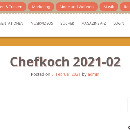
en & Trinken
Marketing
Mode und Wohnen
Musik
Rei
MENTATIONEN
MUSIKVIDEOS
BÜCHER
MAGAZINE A-Z
LOGIN
Chefkoch 2021-02
Posted on
6. Februar 2021
by
admin
S
n