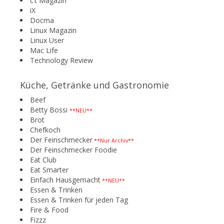
c’t Magazin
iX
Docma
Linux Magazin
Linux User
Mac Life
Technology Review
Küche, Getränke und Gastronomie
Beef
Betty Bossi
**NEU**
Brot
Chefkoch
Der Feinschmecker
**Nur Archiv**
Der Feinschmecker Foodie
Eat Club
Eat Smarter
Einfach Hausgemacht
**NEU**
Essen & Trinken
Essen & Trinken für jeden Tag
Fire & Food
Fizzz