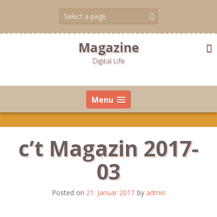
Skip
to
content
Magazine
Digital Life
Menu
c’t Magazin 2017-
03
Posted on
21. Januar 2017
by
admin