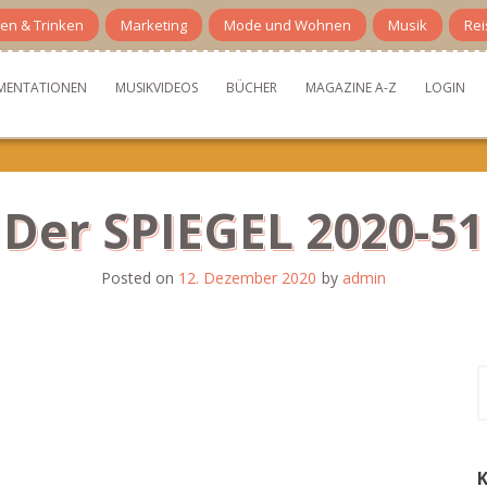
en & Trinken
Marketing
Mode und Wohnen
Musik
Rei
MENTATIONEN
MUSIKVIDEOS
BÜCHER
MAGAZINE A-Z
LOGIN
Der SPIEGEL 2020-51
Posted on
12. Dezember 2020
by
admin
S
n