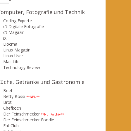
Computer, Fotografie und Technik
Coding Experte
c’t Digitale Fotografie
c’t Magazin
iX
Docma
Linux Magazin
Linux User
Mac Life
Technology Review
Küche, Getränke und Gastronomie
Beef
Betty Bossi
**NEU**
Brot
Chefkoch
Der Feinschmecker
**Nur Archiv**
Der Feinschmecker Foodie
Eat Club