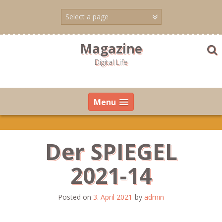
Skip
to
content
Magazine
Digital Life
Menu
Der SPIEGEL
2021-14
Posted on
3. April 2021
by
admin