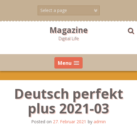
Skip
to
content
Magazine
Digital Life
Menu
Deutsch perfekt
plus 2021-03
Posted on
27. Februar 2021
by
admin