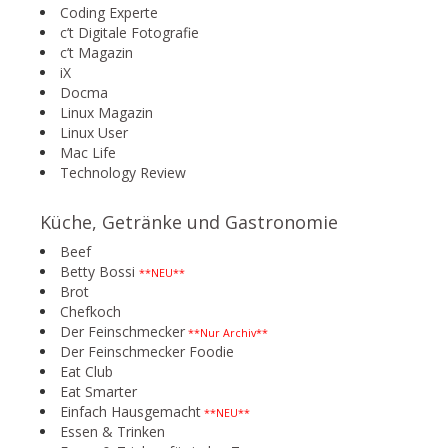
Coding Experte
c’t Digitale Fotografie
c’t Magazin
iX
Docma
Linux Magazin
Linux User
Mac Life
Technology Review
Küche, Getränke und Gastronomie
Beef
Betty Bossi
**NEU**
Brot
Chefkoch
Der Feinschmecker
**Nur Archiv**
Der Feinschmecker Foodie
Eat Club
Eat Smarter
Einfach Hausgemacht
**NEU**
Essen & Trinken