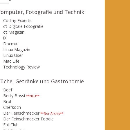
Computer, Fotografie und Technik
Coding Experte
c’t Digitale Fotografie
c’t Magazin
iX
Docma
Linux Magazin
Linux User
Mac Life
Technology Review
Küche, Getränke und Gastronomie
Beef
Betty Bossi
**NEU**
Brot
Chefkoch
Der Feinschmecker
**Nur Archiv**
Der Feinschmecker Foodie
Eat Club