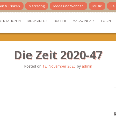
en & Trinken
Marketing
Mode und Wohnen
Musik
Rei
MENTATIONEN
MUSIKVIDEOS
BÜCHER
MAGAZINE A-Z
LOGIN
Die Zeit 2020-47
Posted on
12. November 2020
by
admin
S
n