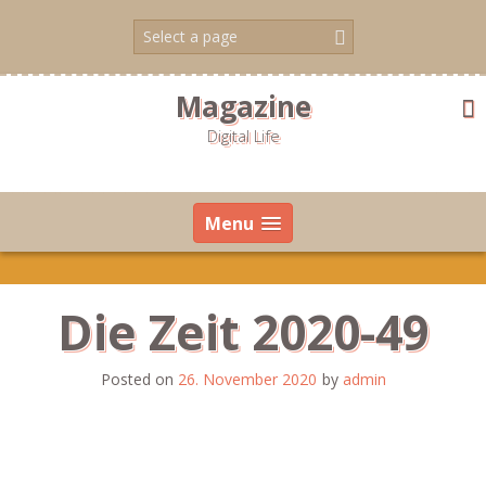
Skip
to
content
Magazine
Digital Life
Menu
Die Zeit 2020-49
Posted on
26. November 2020
by
admin