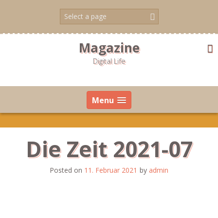
Skip
to
content
Magazine
Digital Life
Menu
Die Zeit 2021-07
Posted on
11. Februar 2021
by
admin