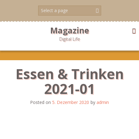
Skip
to
content
Magazine
Digital Life
Essen & Trinken
2021-01
Posted on
5. Dezember 2020
by
admin