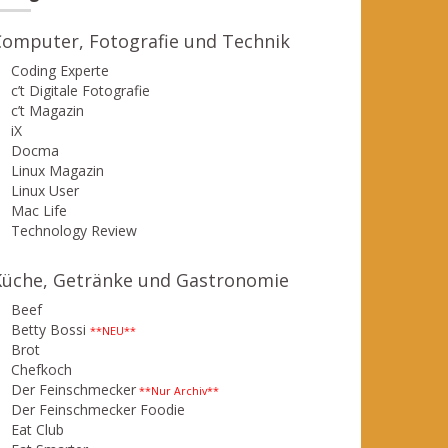
Computer, Fotografie und Technik
Coding Experte
c’t Digitale Fotografie
c’t Magazin
iX
Docma
Linux Magazin
Linux User
Mac Life
Technology Review
Küche, Getränke und Gastronomie
Beef
Betty Bossi
**NEU**
Brot
Chefkoch
Der Feinschmecker
**Nur Archiv**
Der Feinschmecker Foodie
Eat Club