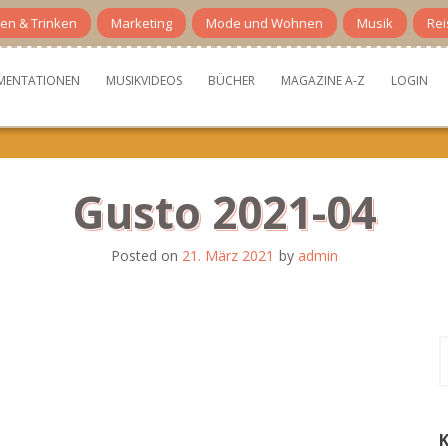
en & Trinken
Marketing
Mode und Wohnen
Musik
Rei
MENTATIONEN
MUSIKVIDEOS
BÜCHER
MAGAZINE A-Z
LOGIN
Gusto 2021-04
Posted on
21. März 2021
by
admin
S
n