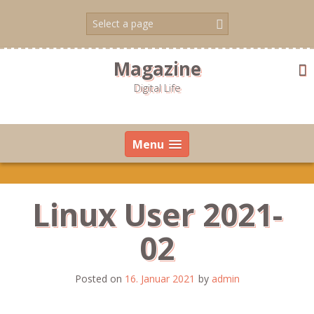
Skip
to
content
Magazine
Digital Life
Menu
Linux User 2021-
02
Posted on
16. Januar 2021
by
admin