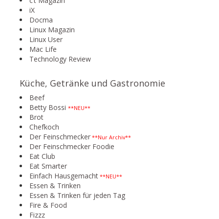
c’t Magazin
iX
Docma
Linux Magazin
Linux User
Mac Life
Technology Review
Küche, Getränke und Gastronomie
Beef
Betty Bossi
**NEU**
Brot
Chefkoch
Der Feinschmecker
**Nur Archiv**
Der Feinschmecker Foodie
Eat Club
Eat Smarter
Einfach Hausgemacht
**NEU**
Essen & Trinken
Essen & Trinken für jeden Tag
Fire & Food
Fizzz