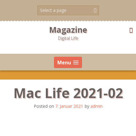
Skip
to
content
Magazine
Digital Life
Menu
Mac Life 2021-02
Posted on
7. Januar 2021
by
admin