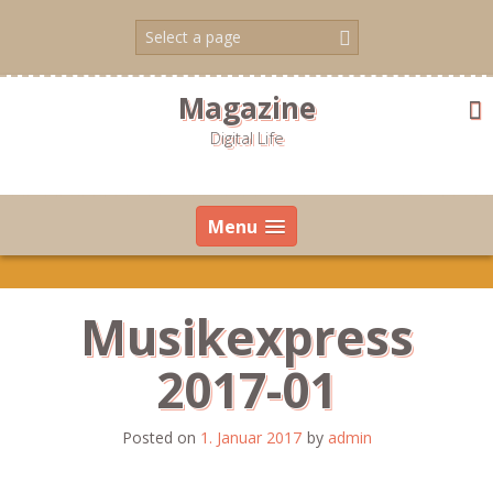
Skip
to
content
Magazine
Digital Life
Menu
Musikexpress
2017-01
Posted on
1. Januar 2017
by
admin