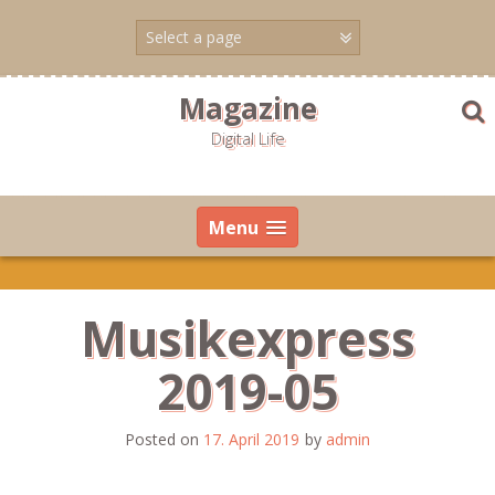
Skip
to
content
Magazine
Digital Life
Menu
Musikexpress
2019-05
Posted on
17. April 2019
by
admin