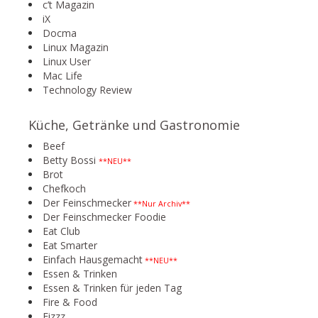
c’t Magazin
iX
Docma
Linux Magazin
Linux User
Mac Life
Technology Review
Küche, Getränke und Gastronomie
Beef
Betty Bossi
**NEU**
Brot
Chefkoch
Der Feinschmecker
**Nur Archiv**
Der Feinschmecker Foodie
Eat Club
Eat Smarter
Einfach Hausgemacht
**NEU**
Essen & Trinken
Essen & Trinken für jeden Tag
Fire & Food
Fizzz