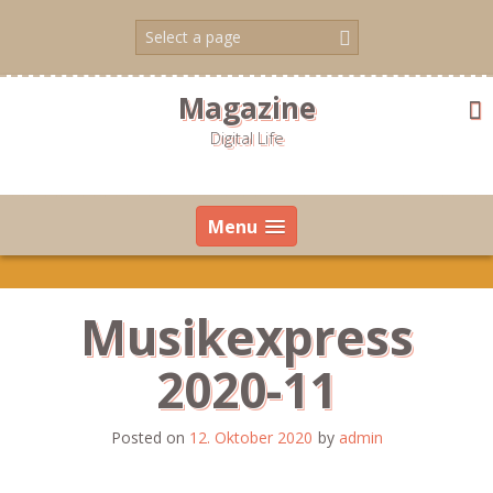
Skip
to
content
Magazine
Digital Life
Menu
Musikexpress
2020-11
Posted on
12. Oktober 2020
by
admin