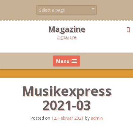
Skip
to
content
Magazine
Digital Life
Menu
Musikexpress
2021-03
Posted on
12. Februar 2021
by
admin