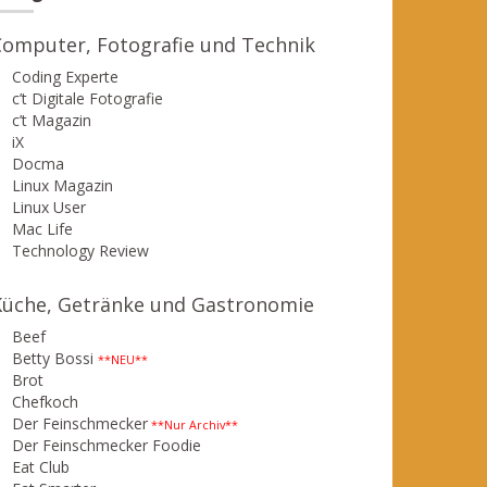
Computer, Fotografie und Technik
Coding Experte
c’t Digitale Fotografie
c’t Magazin
iX
Docma
Linux Magazin
Linux User
Mac Life
Technology Review
Küche, Getränke und Gastronomie
Beef
Betty Bossi
**NEU**
Brot
Chefkoch
Der Feinschmecker
**Nur Archiv**
Der Feinschmecker Foodie
Eat Club