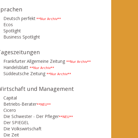
Sprachen
Deutsch perfekt
**Nur Archiv**
Ecos
Spotlight
Business Spotlight
Tageszeitungen
Frankfurter Allgemeine Zeitung
**Nur Archiv**
Handelsblatt
**Nur Archiv**
Süddeutsche Zeitung
**Nur Archiv**
Wirtschaft und Management
Capital
Betriebs-Berater
**NEU**
Cicero
Die Schwester - Der Pfleger
**NEU**
Der SPIEGEL
Die Volkswirtschaft
Die Zeit