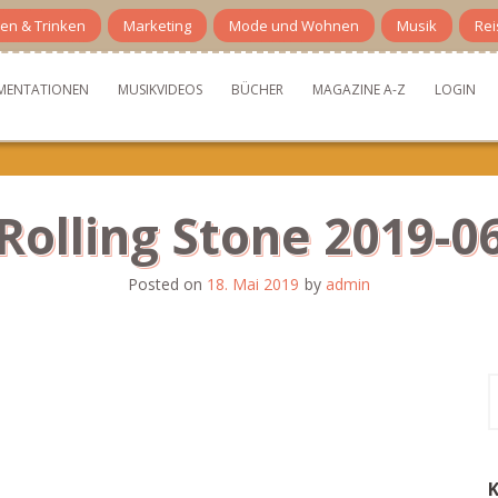
en & Trinken
Marketing
Mode und Wohnen
Musik
Rei
MENTATIONEN
MUSIKVIDEOS
BÜCHER
MAGAZINE A-Z
LOGIN
Rolling Stone 2019-0
Posted on
18. Mai 2019
by
admin
S
n