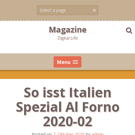
Skip
to
content
Magazine
Digital Life
Menu
So isst Italien
Spezial Al Forno
2020-02
Posted on
7. Oktober 2020
by
admin