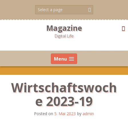
Skip
to
content
Magazine
Digital Life
Menu
Wirtschaftswoch
e 2023-19
Posted on
5. Mai 2023
by
admin