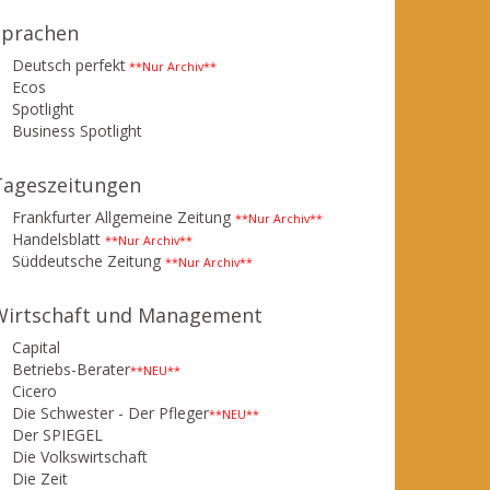
Sprachen
Deutsch perfekt
**Nur Archiv**
Ecos
Spotlight
Business Spotlight
Tageszeitungen
Frankfurter Allgemeine Zeitung
**Nur Archiv**
Handelsblatt
**Nur Archiv**
Süddeutsche Zeitung
**Nur Archiv**
Wirtschaft und Management
Capital
Betriebs-Berater
**NEU**
Cicero
Die Schwester - Der Pfleger
**NEU**
Der SPIEGEL
Die Volkswirtschaft
Die Zeit