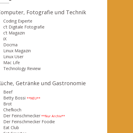
Computer, Fotografie und Technik
Coding Experte
c’t Digitale Fotografie
c’t Magazin
iX
Docma
Linux Magazin
Linux User
Mac Life
Technology Review
Küche, Getränke und Gastronomie
Beef
Betty Bossi
**NEU**
Brot
Chefkoch
Der Feinschmecker
**Nur Archiv**
Der Feinschmecker Foodie
Eat Club