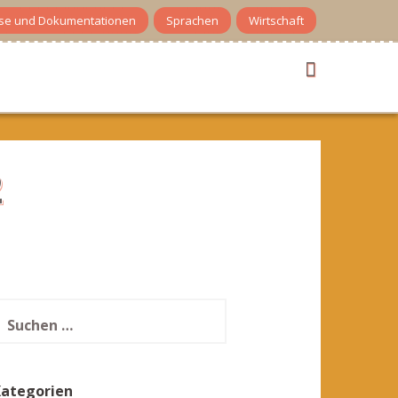
se und Dokumentationen
Sprachen
Wirtschaft
2
uchen
ach:
Kategorien