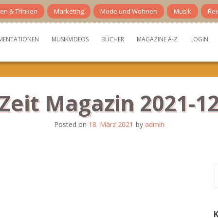
en & Trinken
Marketing
Mode und Wohnen
Musik
Rei
MENTATIONEN
MUSIKVIDEOS
BÜCHER
MAGAZINE A-Z
LOGIN
Zeit Magazin 2021-1
Posted on
18. März 2021
by
admin
S
n